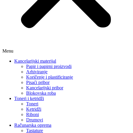
Menu
Kancelarijski materijal
Papir i papirni proizvodi
Arhiviranje
Koričenje i plastificiranje
Pisaći pribor
Kancelarijski pribor
Blokovska roba
Toneri i ketridži
Toneri
Ketridži
Riboni
Drumovi
Računarska oprema
Tastature