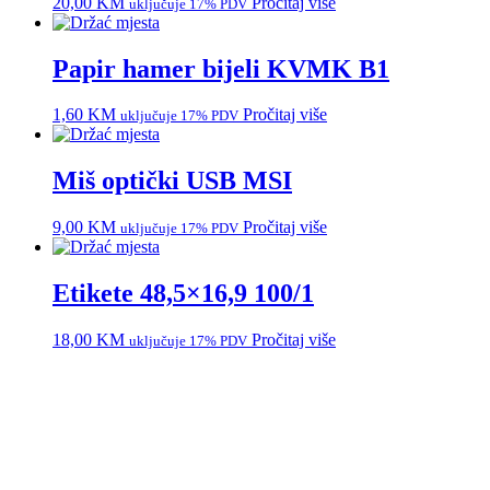
20,00
KM
Pročitaj više
uključuje 17% PDV
Papir hamer bijeli KVMK B1
1,60
KM
Pročitaj više
uključuje 17% PDV
Miš optički USB MSI
9,00
KM
Pročitaj više
uključuje 17% PDV
Etikete 48,5×16,9 100/1
18,00
KM
Pročitaj više
uključuje 17% PDV