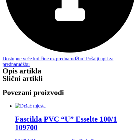
Dostupne veće količine uz prednarudžbu! Pošalji upit za
prednarudžbu
Opis artikla
Slični artikli
Povezani proizvodi
Fascikla PVC “U” Esselte 100/1
109700