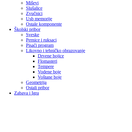
Miševi
Slušalice
Zvučnici
Usb memorije
Ostale komponente
Školski pribor
Sveske
Pernice i ruksaci
Pisaći program
Likovno i tehničko obrazovanje
Drvene bojice
Flomasteri
Tempere
Vodene boje
Voštane boje
Geometrija
Ostali pribor
Zabava i Igra