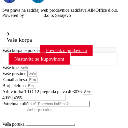
Sva prava na sadržaj web prodavnice zadržava All4Office d.o.o.
Powered by
MondoIT
d.o.o. Sarajevo
0
Vaša korpa
Vaša korpa je prazna
Povratak u prodavnicu
Nastavite sa kupovinom
Vaše ime
Vaše prezime
E-mail adresa
Broj telefona
Arhiv torba TTO 12 pregrada plava 403036
4055
Potrebna količina?
Vaša poruka