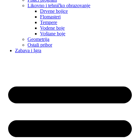
Likovno i tehničko obrazovanje
Drvene bojice
Flomasteri
Tempere
Vodene boje
Voštane boje
Geometrija
Ostali pribor
Zabava i Igra