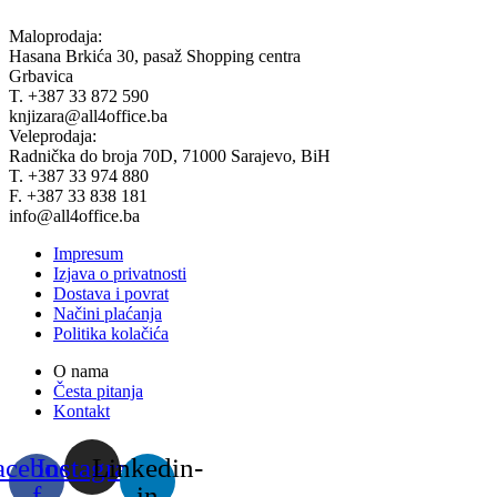
Maloprodaja:
Hasana Brkića 30, pasaž Shopping centra
Grbavica
T. +387 33 872 590
knjizara@all4office.ba
Veleprodaja:
Radnička do broja 70D, 71000 Sarajevo, BiH
T. +387 33 974 880
F. +387 33 838 181
info@all4office.ba
Impresum
Izjava o privatnosti
Dostava i povrat
Načini plaćanja
Politika kolačića
O nama
Česta pitanja
Kontakt
acebook-
Instagram
Linkedin-
f
in