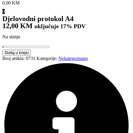
0,00
KM
0
Djelovodni protokol A4
12,00
KM
uključuje 17% PDV
Na stanju
Djelovodni
Dodaj u korpu
protokol
Broj artikla:
0731
Kategorije:
Nekategorisano
A4
količina