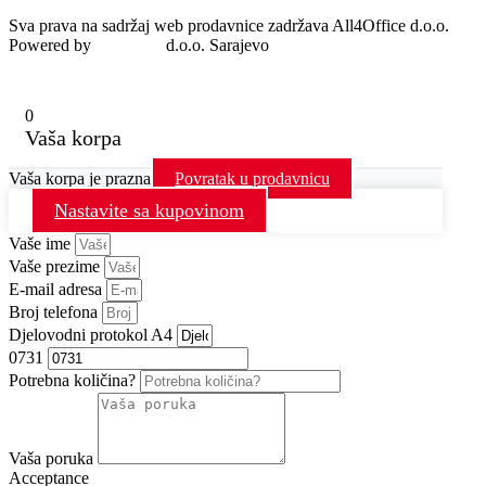
Sva prava na sadržaj web prodavnice zadržava All4Office d.o.o.
Powered by
MondoIT
d.o.o. Sarajevo
0
Vaša korpa
Vaša korpa je prazna
Povratak u prodavnicu
Nastavite sa kupovinom
Vaše ime
Vaše prezime
E-mail adresa
Broj telefona
Djelovodni protokol A4
0731
Potrebna količina?
Vaša poruka
Acceptance