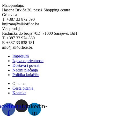
Maloprodaja:
Hasana Brkića 30, pasaž Shopping centra
Grbavica
T. +387 33 872 590
knjizara@all4office.ba
Veleprodaja:
Radnička do broja 70D, 71000 Sarajevo, BiH
T. +387 33 974 880
F. +387 33 838 181
info@all4office.ba
Impresum
Izjava o privatnosti
Dostava i povrat
Načini plaćanja
Politika kolačića
O nama
Česta pitanja
Kontakt
acebook-
Instagram
Linkedin-
f
in