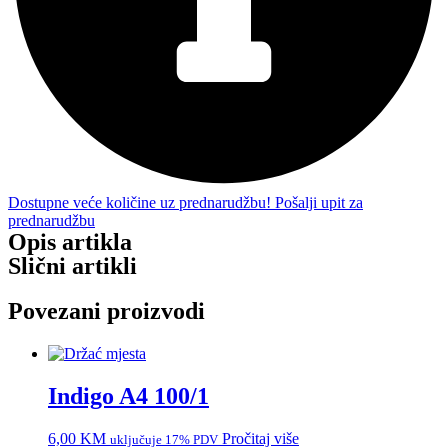
Dostupne veće količine uz prednarudžbu! Pošalji upit za
prednarudžbu
Opis artikla
Slični artikli
Povezani proizvodi
Indigo A4 100/1
6,00
KM
Pročitaj više
uključuje 17% PDV