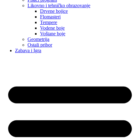
Likovno i tehničko obrazovanje
Drvene bojice
Flomasteri
Tempere
Vodene boje
Voštane boje
Geometrija
Ostali pribor
Zabava i Igra