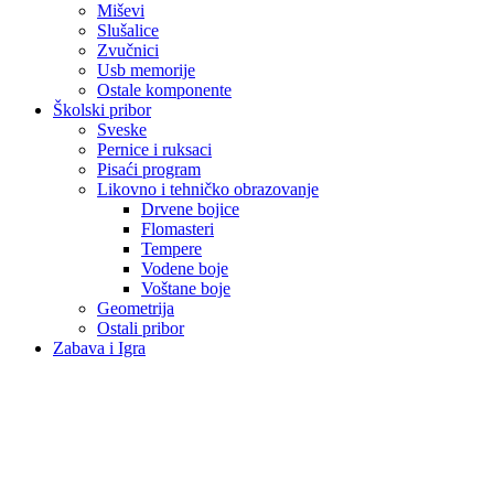
Miševi
Slušalice
Zvučnici
Usb memorije
Ostale komponente
Školski pribor
Sveske
Pernice i ruksaci
Pisaći program
Likovno i tehničko obrazovanje
Drvene bojice
Flomasteri
Tempere
Vodene boje
Voštane boje
Geometrija
Ostali pribor
Zabava i Igra