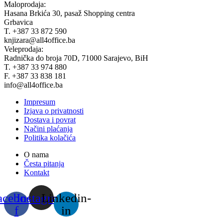
Maloprodaja:
Hasana Brkića 30, pasaž Shopping centra
Grbavica
T. +387 33 872 590
knjizara@all4office.ba
Veleprodaja:
Radnička do broja 70D, 71000 Sarajevo, BiH
T. +387 33 974 880
F. +387 33 838 181
info@all4office.ba
Impresum
Izjava o privatnosti
Dostava i povrat
Načini plaćanja
Politika kolačića
O nama
Česta pitanja
Kontakt
acebook-
Instagram
Linkedin-
f
in