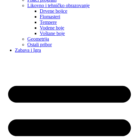
Likovno i tehničko obrazovanje
Drvene bojice
Flomasteri
Tempere
Vodene boje
Voštane boje
Geometrija
Ostali pribor
Zabava i Igra