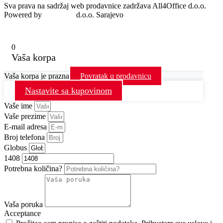
Sva prava na sadržaj web prodavnice zadržava All4Office d.o.o.
Powered by
MondoIT
d.o.o. Sarajevo
0
Vaša korpa
Vaša korpa je prazna
Povratak u prodavnicu
Nastavite sa kupovinom
Vaše ime
Vaše prezime
E-mail adresa
Broj telefona
Globus
1408
Potrebna količina?
Vaša poruka
Acceptance