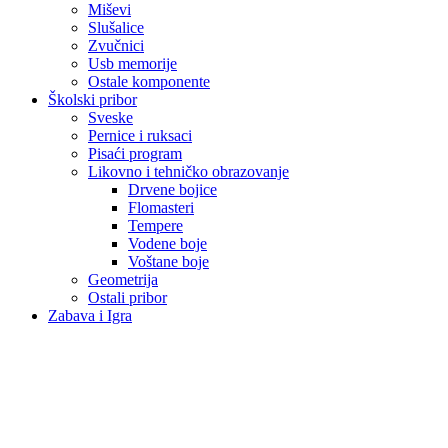
Miševi
Slušalice
Zvučnici
Usb memorije
Ostale komponente
Školski pribor
Sveske
Pernice i ruksaci
Pisaći program
Likovno i tehničko obrazovanje
Drvene bojice
Flomasteri
Tempere
Vodene boje
Voštane boje
Geometrija
Ostali pribor
Zabava i Igra