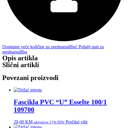
Dostupne veće količine uz prednarudžbu! Pošalji upit za
prednarudžbu
Opis artikla
Slični artikli
Povezani proizvodi
Fascikla PVC “U” Esselte 100/1
109700
20,00
KM
Pročitaj više
uključuje 17% PDV