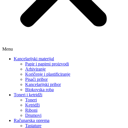
Menu
Kancelarijski materijal
Papir i papirni proizvodi
Arhiviranje
Koričenje i plastificiranje
Pisaći pribor
Kancelarijski pribor
Blokovska roba
Toneri i ketridži
Toneri
Ketridži
Riboni
Drumovi
Računarska oprema
Tastature