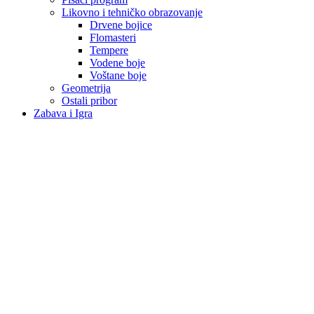
Likovno i tehničko obrazovanje
Drvene bojice
Flomasteri
Tempere
Vodene boje
Voštane boje
Geometrija
Ostali pribor
Zabava i Igra