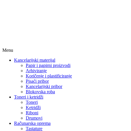
Menu
Kancelarijski materijal
Papir i papirni proizvodi
Arhiviranje
Koričenje i plastificiranje
Pisaći pribor
Kancelarijski pribor
Blokovska roba
Toneri i ketridži
Toneri
Ketridži
Riboni
Drumovi
Računarska oprema
Tastature