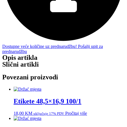
Dostupne veće količine uz prednarudžbu! Pošalji upit za
prednarudžbu
Opis artikla
Slični artikli
Povezani proizvodi
Etikete 48,5×16,9 100/1
18,00
KM
Pročitaj više
uključuje 17% PDV