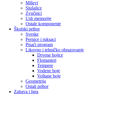
Miševi
Slušalice
Zvučnici
Usb memorije
Ostale komponente
Školski pribor
Sveske
Pernice i ruksaci
Pisaći program
Likovno i tehničko obrazovanje
Drvene bojice
Flomasteri
Tempere
Vodene boje
Voštane boje
Geometrija
Ostali pribor
Zabava i Igra