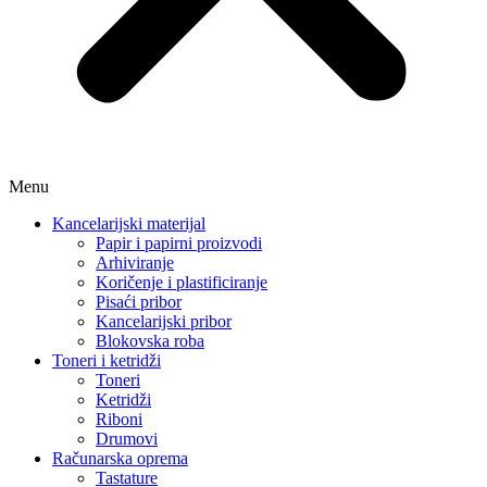
Menu
Kancelarijski materijal
Papir i papirni proizvodi
Arhiviranje
Koričenje i plastificiranje
Pisaći pribor
Kancelarijski pribor
Blokovska roba
Toneri i ketridži
Toneri
Ketridži
Riboni
Drumovi
Računarska oprema
Tastature