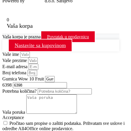
Powered by
MondoIT
d.o.o. Sarajevo
0
Vaša korpa
Vaša korpa je prazna
Povratak u prodavnicu
Nastavite sa kupovinom
Vaše ime
Vaše prezime
E-mail adresa
Broj telefona
Gumica Wow 10 Fruit
6398
Potrebna količina?
Vaša poruka
Acceptance
Pročitao sam propise o zaštiti podataka. Prihvatam sve uslove i
odredbe All4Office online prodavnice.