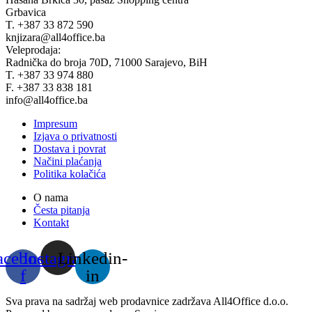
Grbavica
T. +387 33 872 590
knjizara@all4office.ba
Veleprodaja:
Radnička do broja 70D, 71000 Sarajevo, BiH
T. +387 33 974 880
F. +387 33 838 181
info@all4office.ba
Impresum
Izjava o privatnosti
Dostava i povrat
Načini plaćanja
Politika kolačića
O nama
Česta pitanja
Kontakt
acebook-
Instagram
Linkedin-
f
in
Sva prava na sadržaj web prodavnice zadržava All4Office d.o.o.