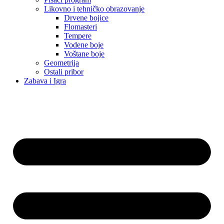
Likovno i tehničko obrazovanje
Drvene bojice
Flomasteri
Tempere
Vodene boje
Voštane boje
Geometrija
Ostali pribor
Zabava i Igra