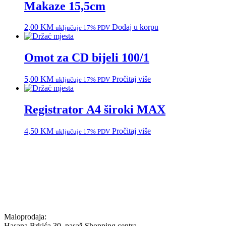
Makaze 15,5cm
2,00
KM
Dodaj u korpu
uključuje 17% PDV
Omot za CD bijeli 100/1
5,00
KM
Pročitaj više
uključuje 17% PDV
Registrator A4 široki MAX
4,50
KM
Pročitaj više
uključuje 17% PDV
Maloprodaja:
Hasana Brkića 30, pasaž Shopping centra