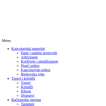
Menu
Kancelarijski materijal
Papir i papirni proizvodi
Arhiviranje
Koričenje i plastificiranje
Pisaći pribor
Kancelarijski pribor
Blokovska roba
Toneri i ketridži
Toneri
Ketridži
Riboni
Drumovi
Računarska oprema
Tastature