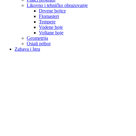
Likovno i tehničko obrazovanje
Drvene bojice
Flomasteri
Tempere
Vodene boje
Voštane boje
Geometrija
Ostali pribor
Zabava i Igra