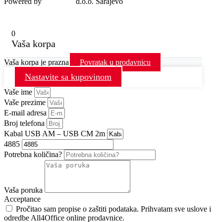
Powered by
MondoIT
d.o.o. Sarajevo
0
Vaša korpa
Vaša korpa je prazna
Povratak u prodavnicu
Nastavite sa kupovinom
Vaše ime
Vaše prezime
E-mail adresa
Broj telefona
Kabal USB AM – USB CM 2m
4885
Potrebna količina?
Vaša poruka
Acceptance
Pročitao sam propise o zaštiti podataka. Prihvatam sve uslove i
odredbe All4Office online prodavnice.