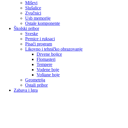
Miševi
Slušalice
Zvučnici
Usb memorije
Ostale komponente
Školski pribor
Sveske
Pernice i ruksaci
Pisaći program
Likovno i tehničko obrazovanje
Drvene bojice
Flomasteri
Tempere
Vodene boje
Voštane boje
Geometrija
Ostali pribor
Zabava i Igra