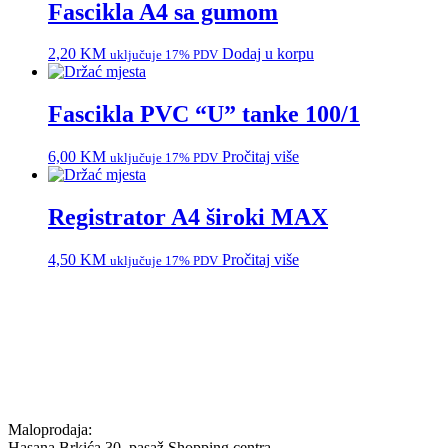
Fascikla A4 sa gumom
2,20
KM
Dodaj u korpu
uključuje 17% PDV
Fascikla PVC “U” tanke 100/1
6,00
KM
Pročitaj više
uključuje 17% PDV
Registrator A4 široki MAX
4,50
KM
Pročitaj više
uključuje 17% PDV
Maloprodaja:
Hasana Brkića 30, pasaž Shopping centra