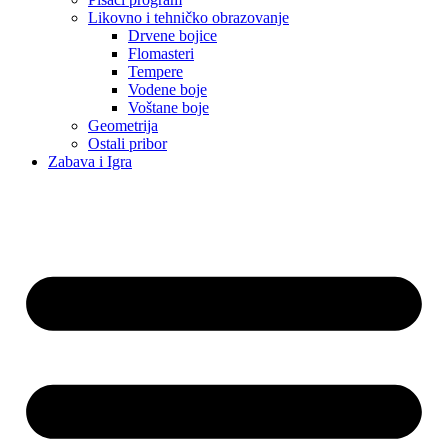
Likovno i tehničko obrazovanje
Drvene bojice
Flomasteri
Tempere
Vodene boje
Voštane boje
Geometrija
Ostali pribor
Zabava i Igra