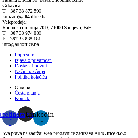
Grbavica
T. +387 33 872 590
knjizara@all4office.ba
Veleprodaja:
Radnička do broja 70D, 71000 Sarajevo, BiH
T. +387 33 974 880
F. +387 33 838 181
info@all4office.ba
Impresum
Izjava o privatnosti
Dostava i povrat
Načini plaćanja
Politika kolačića
O nama
Česta pitanja
Kontakt
acebook-
Instagram
Linkedin-
f
in
Sva prava na sadržaj web prodavnice zadržava All4Office d.o.o.