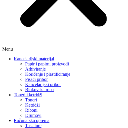
Menu
Kancelarijski materijal
Papir i papirni proizvodi
Arhiviranje
Koričenje i plastificiranje
Pisaći pribor
Kancelarijski pribor
Blokovska roba
Toneri i ketridži
Toneri
Ketridži
Riboni
Drumovi
Računarska oprema
Tastature