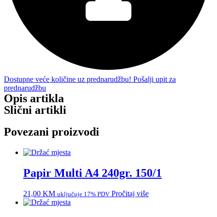
Dostupne veće količine uz prednarudžbu! Pošalji upit za
prednarudžbu
Opis artikla
Slični artikli
Povezani proizvodi
Papir Multi A4 240gr. 150/1
21,00
KM
Pročitaj više
uključuje 17% PDV