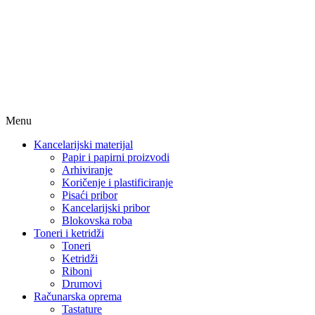
Menu
Kancelarijski materijal
Papir i papirni proizvodi
Arhiviranje
Koričenje i plastificiranje
Pisaći pribor
Kancelarijski pribor
Blokovska roba
Toneri i ketridži
Toneri
Ketridži
Riboni
Drumovi
Računarska oprema
Tastature