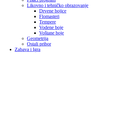
Likovno i tehničko obrazovanje
Drvene bojice
Flomasteri
Tempere
Vodene boje
Voštane boje
Geometrija
Ostali pribor
Zabava i Igra